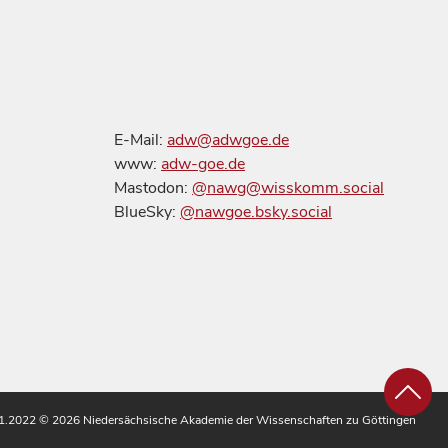
E-Mail:
adw@adwgoe.de
www:
adw-goe.de
Mastodon:
@nawg@wisskomm.social
BlueSky:
@nawgoe.bsky.social
.11.2022
© 2026 Niedersächsische Akademie der Wissenschaften zu Göttingen