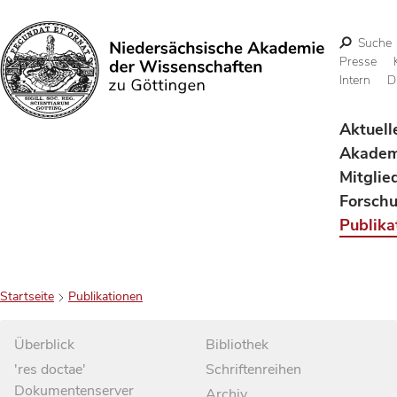
Suche
Presse
Intern
D
Suchen
Aktuell
Akadem
Mitglie
Forsch
Publika
Startseite
Publikationen
Überblick
Bibliothek
'res doctae'
Schriftenreihen
Dokumentenserver
Archiv