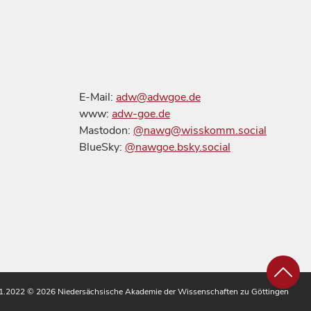
E-Mail:
adw@adwgoe.de
www:
adw-goe.de
Mastodon:
@nawg@wisskomm.social
BlueSky:
@nawgoe.bsky.social
.11.2022
© 2026 Niedersächsische Akademie der Wissenschaften zu Göttingen