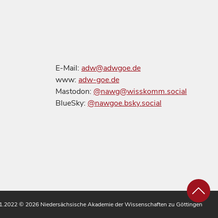
E-Mail:
adw@adwgoe.de
www:
adw-goe.de
Mastodon:
@nawg@wisskomm.social
BlueSky:
@nawgoe.bsky.social
.11.2022
© 2026 Niedersächsische Akademie der Wissenschaften zu Göttingen