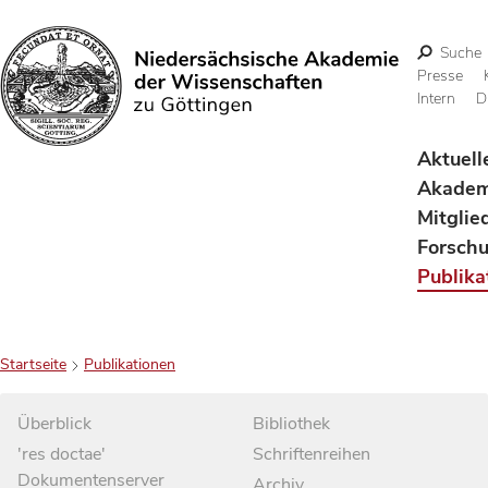
Suche
Presse
Intern
D
Suchen
Aktuell
Akadem
Mitglie
Forsch
Publika
Startseite
Publikationen
Überblick
Bibliothek
'res doctae'
Schriftenreihen
Dokumentenserver
Archiv