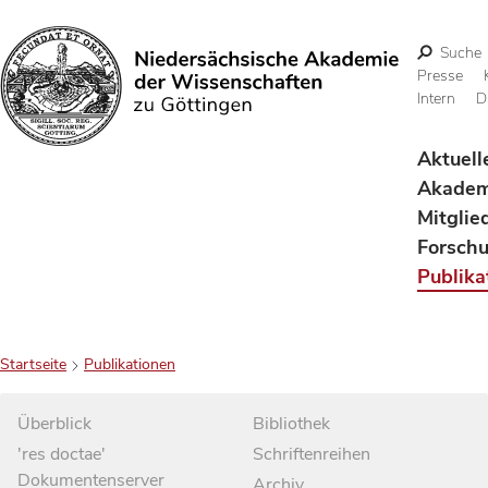
Suche
Presse
Intern
D
Suchen
Aktuell
Akadem
Mitglie
Forsch
Publika
Startseite
Publikationen
Überblick
Bibliothek
'res doctae'
Schriftenreihen
Dokumentenserver
Archiv