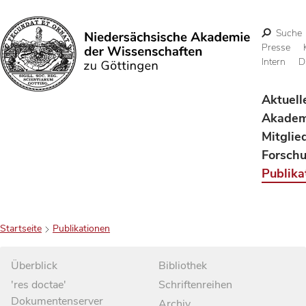
Suche
Presse
Intern
D
Suchen
Aktuell
Akadem
Mitglie
Forsch
Publika
Startseite
Publikationen
Überblick
Bibliothek
'res doctae'
Schriftenreihen
Dokumentenserver
Archiv