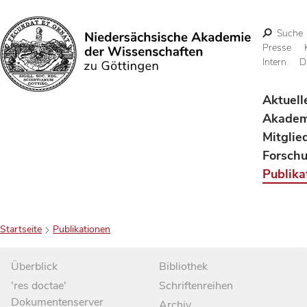
Suche
Presse
Intern
D
Suchen
Aktuell
Akadem
Mitglie
Forsch
Publika
Startseite
Publikationen
Überblick
Bibliothek
'res doctae'
Schriftenreihen
Dokumentenserver
Archiv