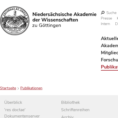
Suche
Presse
Intern
D
Suchen
Aktuell
Akadem
Mitglie
Forsch
Publika
Startseite
Publikationen
Überblick
Bibliothek
'res doctae'
Schriftenreihen
Dokumentenserver
Archiv