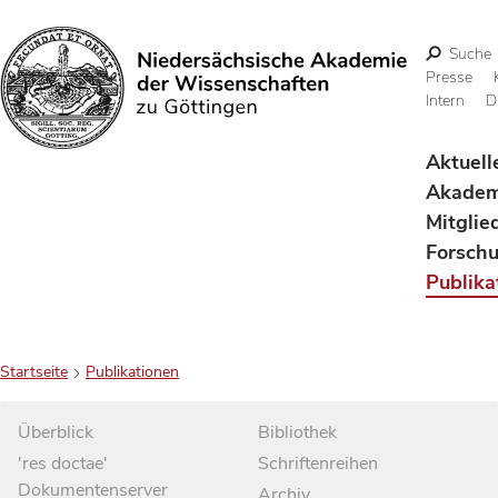
Suche
Presse
Intern
D
Suchen
Aktuell
Akadem
Mitglie
Forsch
Publika
Startseite
Publikationen
Überblick
Bibliothek
'res doctae'
Schriftenreihen
Dokumentenserver
Archiv