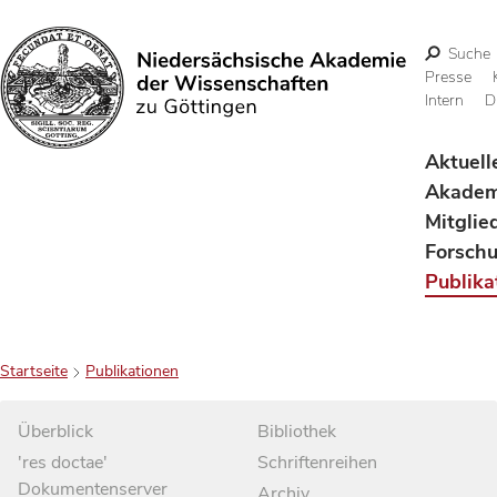
Suche
Presse
Intern
D
Suchen
Aktuell
Akadem
Mitglie
Forsch
Publika
Startseite
Publikationen
Überblick
Bibliothek
'res doctae'
Schriftenreihen
Dokumentenserver
Archiv