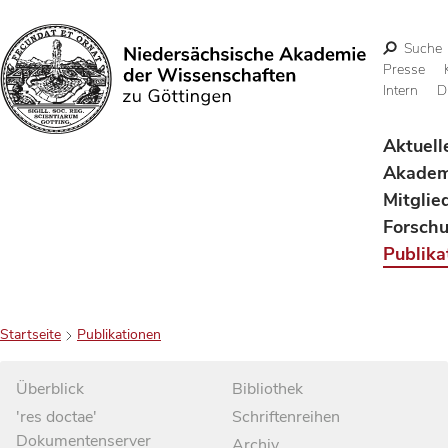
Suche
Presse
Intern
D
Suchen
Aktuell
Akadem
Mitglie
Forsch
Publika
Startseite
Publikationen
Überblick
Bibliothek
'res doctae'
Schriftenreihen
Dokumentenserver
Archiv