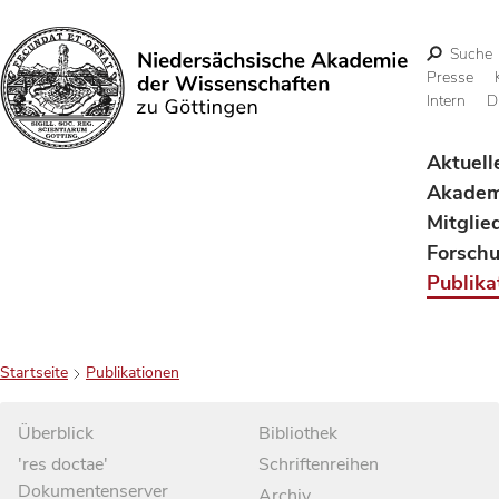
Suche
Presse
Intern
D
Suchen
Aktuell
Akadem
Mitglie
Forsch
Publika
Startseite
Publikationen
Überblick
Bibliothek
'res doctae'
Schriftenreihen
Dokumentenserver
Archiv