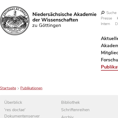
Suche
Presse
Intern
D
Suchen
Aktuell
Akadem
Mitglie
Forsch
Publika
Startseite
Publikationen
Überblick
Bibliothek
'res doctae'
Schriftenreihen
Dokumentenserver
Archiv