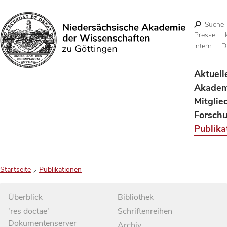
Suche
Presse
Intern
D
Suchen
Aktuell
Akadem
Mitglie
Forsch
Publika
Startseite
Publikationen
Überblick
Bibliothek
'res doctae'
Schriftenreihen
Dokumentenserver
Archiv