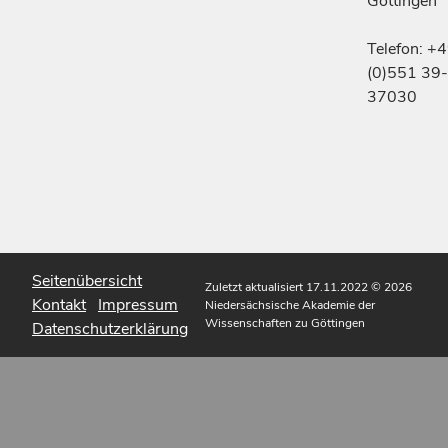
Göttingen
Telefon: +
(0)551 39-
37030
Seitenübersicht
Zuletzt aktualisiert 17.11.2022
© 2026
Kontakt
Impressum
Niedersächsische Akademie der
Wissenschaften zu Göttingen
Datenschutzerklärung