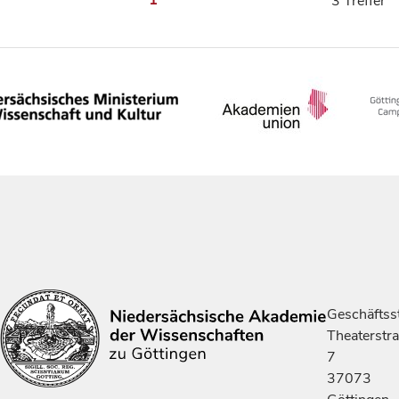
1
3 Treffer
Geschäftsst
Theaterstr
7
37073