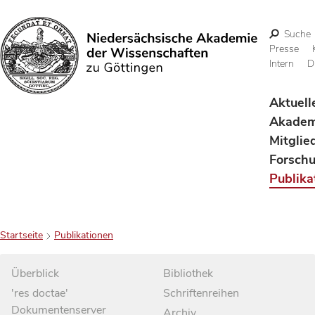
Suche
Presse
Intern
D
Suchen
Aktuell
Akadem
Mitglie
Forsch
Publika
Startseite
Publikationen
Überblick
Bibliothek
'res doctae'
Schriftenreihen
Dokumentenserver
Archiv