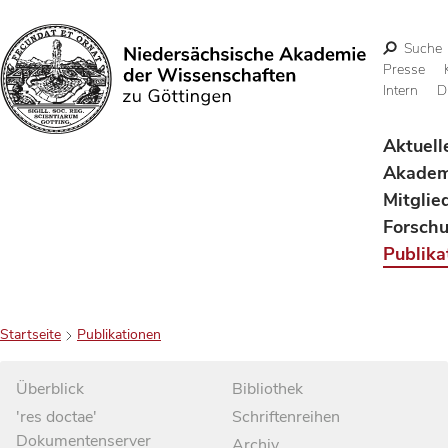
Suche
Presse
Intern
D
Suchen
Aktuell
Akadem
Mitglie
Forsch
Publika
Startseite
Publikationen
Überblick
Bibliothek
'res doctae'
Schriftenreihen
Dokumentenserver
Archiv