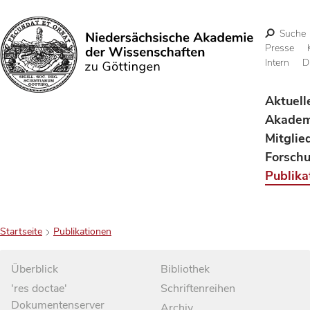
Suche
Presse
Intern
D
Suchen
Aktuell
Akadem
Mitglie
Forsch
Publika
Startseite
Publikationen
Überblick
Bibliothek
'res doctae'
Schriftenreihen
Dokumentenserver
Archiv