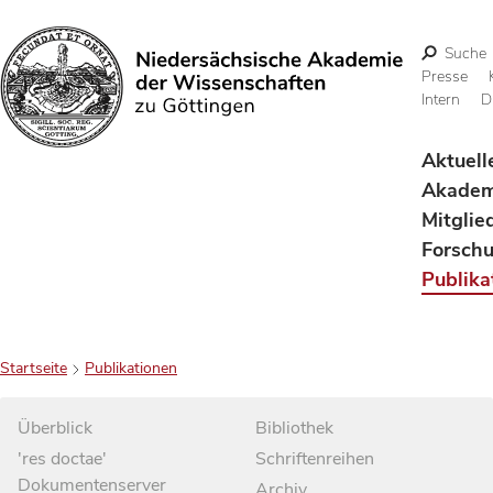
Suche
Presse
Intern
D
Suchen
Aktuell
Akadem
Mitglie
Forsch
Publika
Startseite
Publikationen
Überblick
Bibliothek
'res doctae'
Schriftenreihen
Dokumentenserver
Archiv