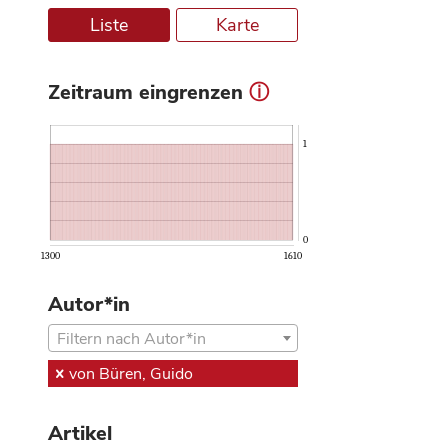
Liste
Karte
Zeitraum eingrenzen
ⓘ
1
0
1300
1610
Autor*in
Filtern nach Autor*in
von Büren, Guido
Artikel