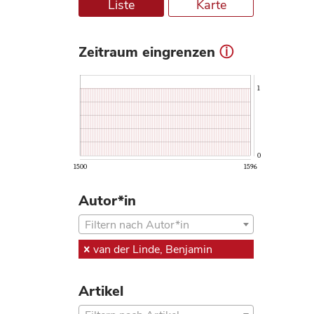
Liste
Karte
Zeitraum eingrenzen
ⓘ
1
0
1500
1596
Autor*in
Filtern nach Autor*in
van der Linde, Benjamin
Artikel