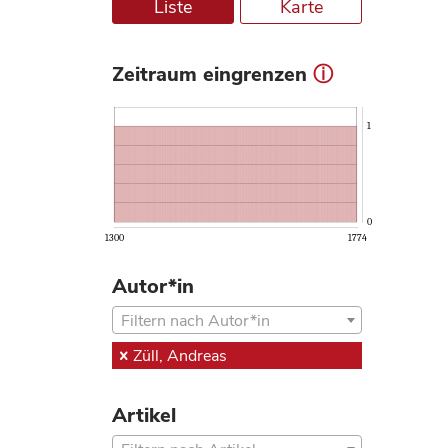
Liste
Karte
Zeitraum eingrenzen
ⓘ
1
0
1300
1774
Autor*in
Filtern nach Autor*in
Züll, Andreas
Artikel