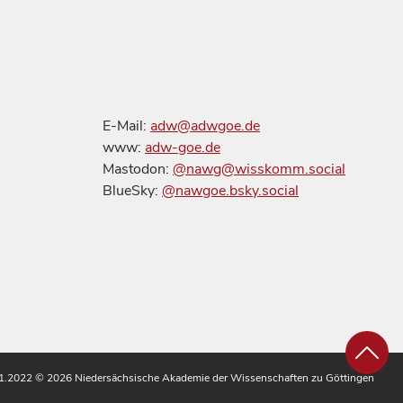
E-Mail:
adw@adwgoe.de
www:
adw-goe.de
Mastodon:
@nawg@wisskomm.social
BlueSky:
@nawgoe.bsky.social
.11.2022
© 2026 Niedersächsische Akademie der Wissenschaften zu Göttingen