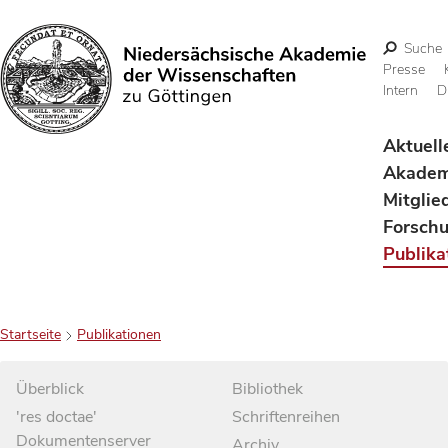
Suche
Presse
Intern
D
Suchen
Aktuell
Akadem
Mitglie
Forsch
Publika
Startseite
Publikationen
Überblick
Bibliothek
'res doctae'
Schriftenreihen
Dokumentenserver
Archiv