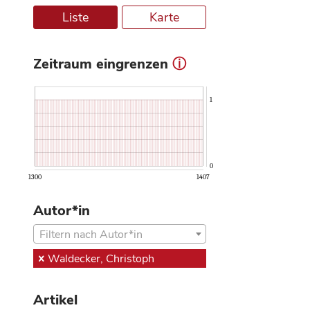
Liste
Karte
Zeitraum eingrenzen
ⓘ
1
0
1300
1407
Autor*in
Filtern nach Autor*in
Waldecker, Christoph
Artikel