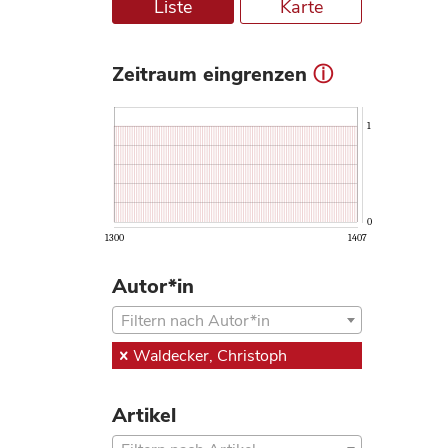
Liste
Karte
Zeitraum eingrenzen
ⓘ
1
0
1300
1407
Autor*in
Filtern nach Autor*in
Waldecker, Christoph
Artikel