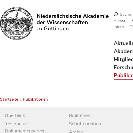
Suche
Presse
Intern
D
Suchen
Aktuell
Akadem
Mitglie
Forsch
Publika
Startseite
Publikationen
Überblick
Bibliothek
'res doctae'
Schriftenreihen
Dokumentenserver
Archiv