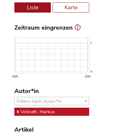
Liste
Karte
Zeitraum eingrenzen
ⓘ
1
0
1539
1550
Autor*in
Filtern nach Autor*in
Vollrath, Markus
Artikel