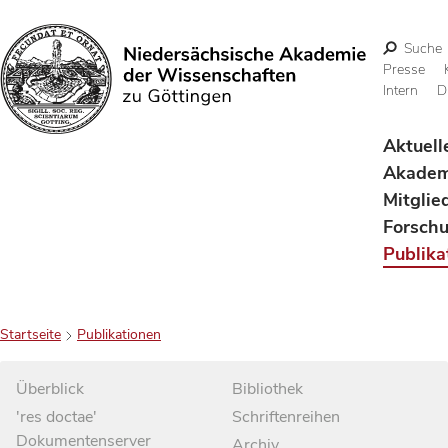
Suche
Presse
Intern
D
Suchen
Aktuell
Akadem
Mitglie
Forsch
Publika
Startseite
Publikationen
Überblick
Bibliothek
'res doctae'
Schriftenreihen
Dokumentenserver
Archiv