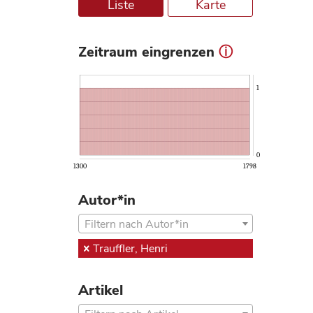
Liste
Karte
Zeitraum eingrenzen
ⓘ
1
0
1300
1798
Autor*in
Filtern nach Autor*in
Trauffler, Henri
Artikel