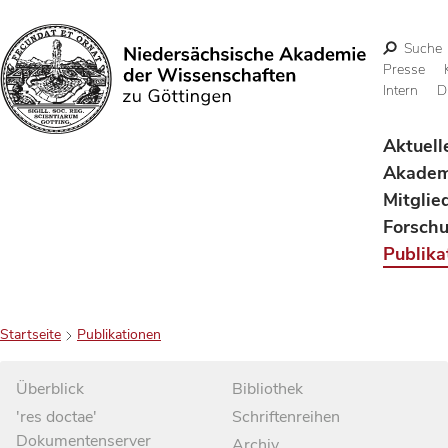
Suche
Presse
Intern
D
Suchen
Aktuell
Akadem
Mitglie
Forsch
Publika
Startseite
Publikationen
Überblick
Bibliothek
'res doctae'
Schriftenreihen
Dokumentenserver
Archiv