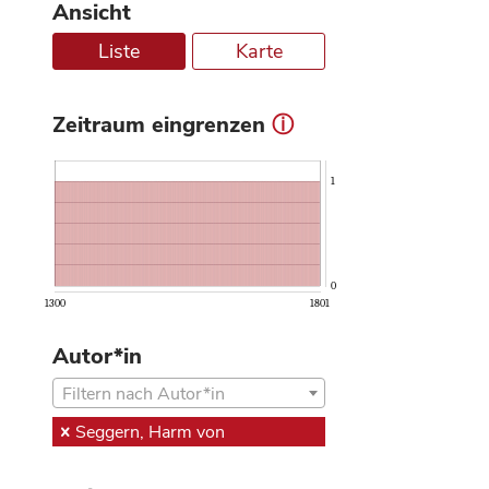
Ansicht
Liste
Karte
Zeitraum eingrenzen
ⓘ
1
0
1300
1801
Autor*in
Filtern nach Autor*in
Seggern, Harm von