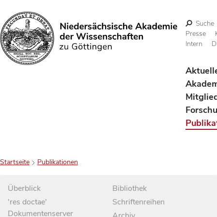
Suche
Presse
Intern
D
Suchen
Aktuell
Akadem
Mitglie
Forsch
Publika
Startseite
Publikationen
Überblick
Bibliothek
'res doctae'
Schriftenreihen
Dokumentenserver
Archiv