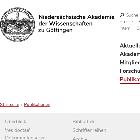
Suche
Presse
Intern
D
Suchen
Aktuell
Akadem
Mitglie
Forsch
Publika
Startseite
Publikationen
Überblick
Bibliothek
'res doctae'
Schriftenreihen
Dokumentenserver
Archiv