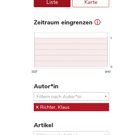
Liste
Karte
Zeitraum eingrenzen
ⓘ
1
0
1527
1643
Autor*in
Filtern nach Autor*in
Richter, Klaus
Artikel