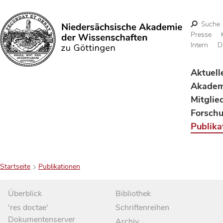
Suche
Presse
Intern
D
Suchen
Aktuell
Akadem
Mitglie
Forsch
Publika
Startseite
Publikationen
Überblick
Bibliothek
'res doctae'
Schriftenreihen
Dokumentenserver
Archiv