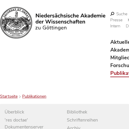
Suche
Presse
Intern
D
Suchen
Aktuell
Akadem
Mitglie
Forsch
Publika
Startseite
Publikationen
Überblick
Bibliothek
'res doctae'
Schriftenreihen
Dokumentenserver
Archiv