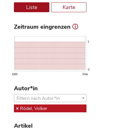
Liste
Karte
Zeitraum eingrenzen
ⓘ
1
0
1300
1546
Autor*in
Filtern nach Autor*in
Rödel, Volker
Artikel