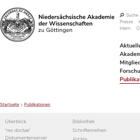
Suche
Presse
Intern
D
Suchen
Aktuell
Akadem
Mitglie
Forsch
Publika
Startseite
Publikationen
Überblick
Bibliothek
'res doctae'
Schriftenreihen
Dokumentenserver
Archiv