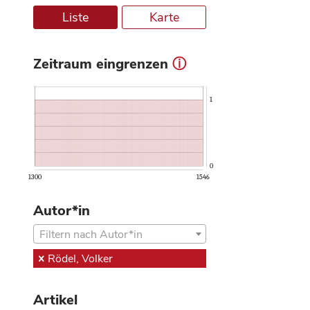
Liste
Karte
Zeitraum eingrenzen
ⓘ
1
0
1300
1546
Autor*in
Filtern nach Autor*in
Rödel, Volker
Artikel