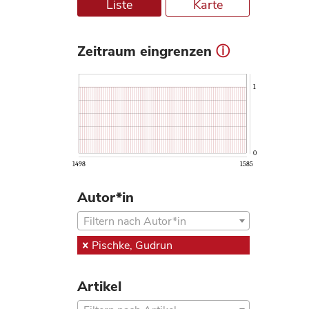
Liste
Karte
Zeitraum eingrenzen
ⓘ
1
0
1498
1585
Autor*in
Filtern nach Autor*in
Pischke, Gudrun
Artikel