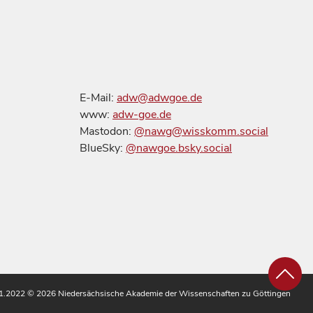
E-Mail:
adw@adwgoe.de
www:
adw-goe.de
Mastodon:
@nawg@wisskomm.social
BlueSky:
@nawgoe.bsky.social
.11.2022
© 2026 Niedersächsische Akademie der Wissenschaften zu Göttingen