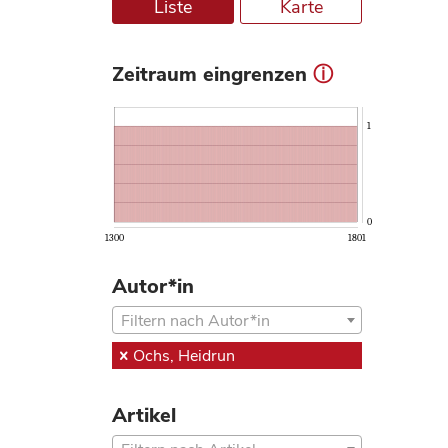
Liste
Karte
Zeitraum eingrenzen
ⓘ
1
0
1300
1801
Autor*in
Filtern nach Autor*in
Ochs, Heidrun
Artikel