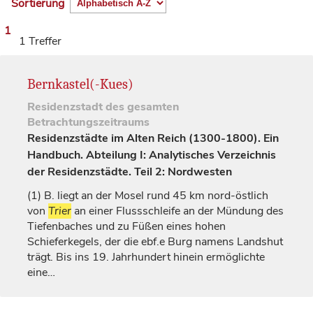
Sortierung
1
1 Treffer
Bernkastel(-Kues)
Residenzstadt
des gesamten
Betrachtungszeitraums
Residenzstädte im Alten Reich (1300-1800). Ein
Handbuch. Abteilung I: Analytisches Verzeichnis
der Residenzstädte. Teil 2: Nordwesten
(1)
B. liegt an der Mosel rund 45 km nord-östlich
von
Trier
an einer Flussschleife an der Mündung des
Tiefenbaches und zu Füßen eines hohen
Schieferkegels, der die ebf.e Burg namens
Landshut
trägt. Bis ins 19.
Jahrhundert
hinein ermöglichte
eine…