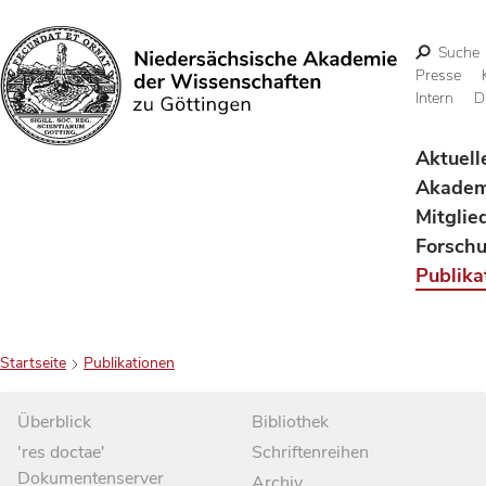
Suche
Presse
Intern
D
Suchen
Aktuell
Akadem
Mitglie
Forsch
Publika
Startseite
Publikationen
Überblick
Bibliothek
'res doctae'
Schriftenreihen
Dokumentenserver
Archiv