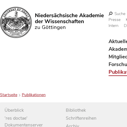
Suche
Presse
Intern
D
Suchen
Aktuell
Akadem
Mitglie
Forsch
Publika
Startseite
Publikationen
Überblick
Bibliothek
'res doctae'
Schriftenreihen
Dokumentenserver
Archiv