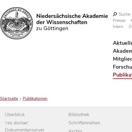
Suche
Presse
Intern
D
Suchen
Aktuell
Akadem
Mitglie
Forsch
Publika
Startseite
Publikationen
Überblick
Bibliothek
'res doctae'
Schriftenreihen
Dokumentenserver
Archiv