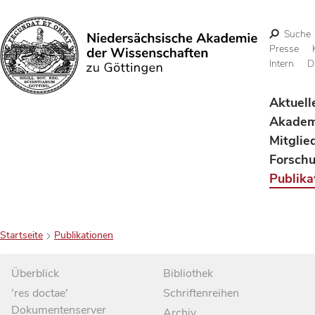
Suche
Presse
Intern
D
Suchen
Aktuell
Akadem
Mitglie
Forsch
Publika
Startseite
Publikationen
Überblick
Bibliothek
'res doctae'
Schriftenreihen
Dokumentenserver
Archiv