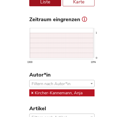
Liste
Karte
Zeitraum eingrenzen
ⓘ
1
0
1300
1394
Autor*in
Filtern nach Autor*in
Kircher-Kannemann, Anja
Artikel