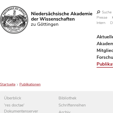
Suche
Presse
Intern
D
Suchen
Aktuell
Akadem
Mitglie
Forsch
Publika
Startseite
Publikationen
Überblick
Bibliothek
'res doctae'
Schriftenreihen
Dokumentenserver
Archiv