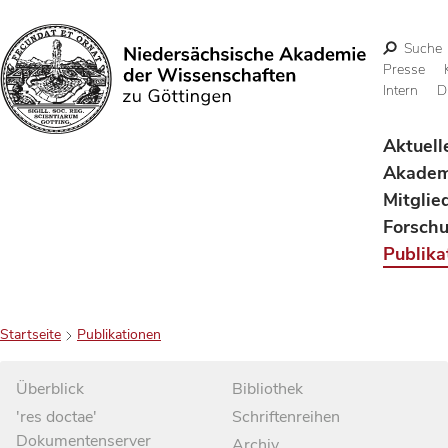
Suche
Presse
Intern
D
Suchen
Aktuell
Akadem
Mitglie
Forsch
Publika
Startseite
Publikationen
Überblick
Bibliothek
'res doctae'
Schriftenreihen
Dokumentenserver
Archiv