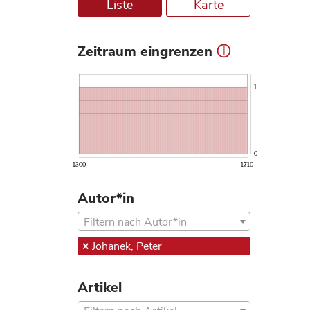
Liste
Karte
Zeitraum eingrenzen
ⓘ
1
0
1300
1710
Autor*in
Filtern nach Autor*in
Johanek, Peter
Artikel