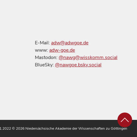
E-Mail:
adw@adwgoe.de
www:
adw-goe.de
Mastodon:
@nawg@wisskomm.social
BlueSky:
@nawgoe.bsky.social
.11.2022
© 2026 Niedersächsische Akademie der Wissenschaften zu Göttingen