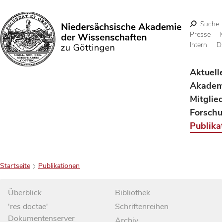
Suche
Presse
Intern
D
Suchen
Aktuell
Akadem
Mitglie
Forsch
Publika
Startseite
Publikationen
Überblick
Bibliothek
'res doctae'
Schriftenreihen
Dokumentenserver
Archiv