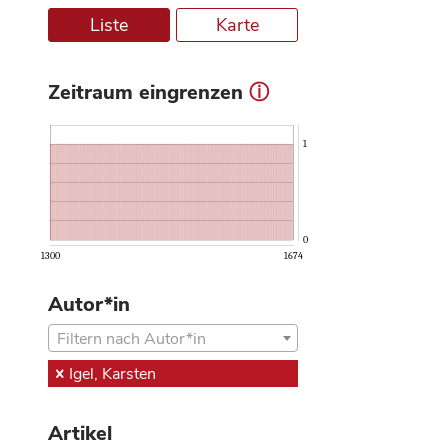
Liste
Karte
Zeitraum eingrenzen
ⓘ
1
0
1300
1674
Autor*in
Filtern nach Autor*in
Igel, Karsten
Artikel