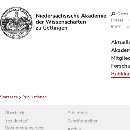
Suche
Presse
Intern
D
Suchen
Aktuell
Akadem
Mitglie
Forsch
Publika
Startseite
Publikationen
Überblick
Bibliothek
'res doctae'
Schriftenreihen
Dokumentenserver
Archiv