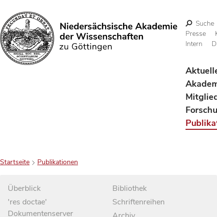
Suche
Presse
Intern
D
Suchen
Aktuell
Akadem
Mitglie
Forsch
Publika
Startseite
Publikationen
Überblick
Bibliothek
'res doctae'
Schriftenreihen
Dokumentenserver
Archiv