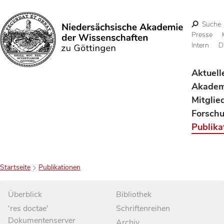
Suche
Presse
Intern
D
Suchen
Aktuell
Akadem
Mitglie
Forsch
Publika
Startseite
Publikationen
Überblick
Bibliothek
'res doctae'
Schriftenreihen
Dokumentenserver
Archiv