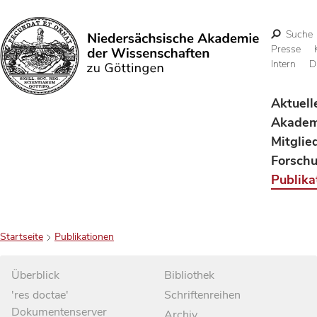
Suche
Presse
Intern
D
Suchen
Aktuell
Akadem
Mitglie
Forsch
Publika
Startseite
Publikationen
Überblick
Bibliothek
'res doctae'
Schriftenreihen
Dokumentenserver
Archiv