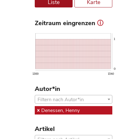
Liste
Karte
Zeitraum eingrenzen
ⓘ
1
0
1300
1540
Autor*in
Filtern nach Autor*in
Denessen, Henny
Artikel