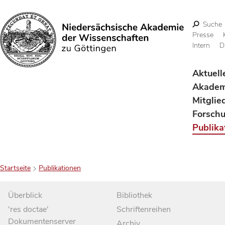
Suche
Presse
Intern
D
Suchen
Aktuell
Akadem
Mitglie
Forsch
Publika
Startseite
Publikationen
Überblick
Bibliothek
'res doctae'
Schriftenreihen
Dokumentenserver
Archiv